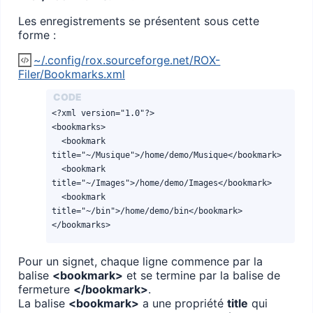
Les enregistrements se présentent sous cette
forme :
~/.config/rox.sourceforge.net/ROX-
Filer/Bookmarks.xml
<?xml version="1.0"?>

<bookmarks>

  <bookmark 
title="~/Musique">/home/demo/Musique</bookmark>

  <bookmark 
title="~/Images">/home/demo/Images</bookmark>

  <bookmark 
title="~/bin">/home/demo/bin</bookmark>

</bookmarks>
Pour un signet, chaque ligne commence par la
balise
<bookmark>
et se termine par la balise de
fermeture
</bookmark>
.
La balise
<bookmark>
a une propriété
title
qui