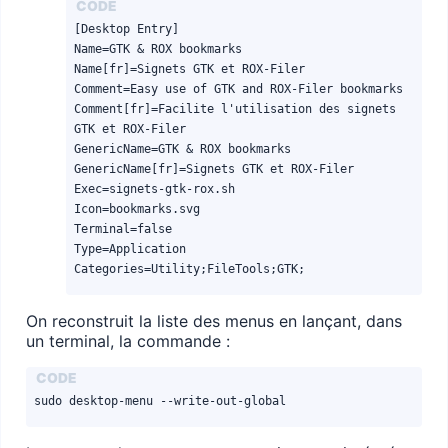
[Desktop Entry]

Name=GTK & ROX bookmarks

Name[fr]=Signets GTK et ROX-Filer

Comment=Easy use of GTK and ROX-Filer bookmarks

Comment[fr]=Facilite l'utilisation des signets 
GTK et ROX-Filer

GenericName=GTK & ROX bookmarks

GenericName[fr]=Signets GTK et ROX-Filer

Exec=signets-gtk-rox.sh

Icon=bookmarks.svg

Terminal=false

Type=Application

Categories=Utility;FileTools;GTK;
On reconstruit la liste des menus en lançant, dans
un terminal, la commande :
sudo desktop-menu --write-out-global